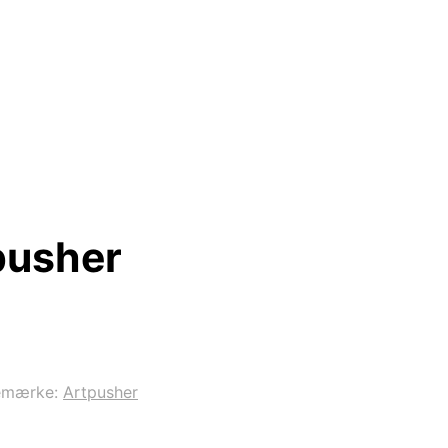
pusher
emærke:
Artpusher