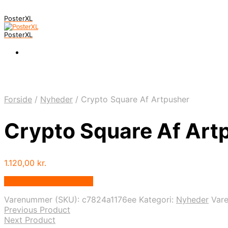
PosterXL
PosterXL
Forside
/
Nyheder
/
Crypto Square Af Artpusher
Crypto Square Af Art
1.120,00
kr.
Bedste pris hos Illux.dk
Varenummer (SKU):
c7824a1176ee
Kategori:
Nyheder
Var
Previous Product
Next Product