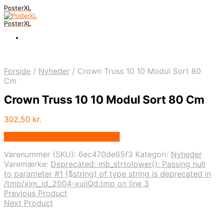
PosterXL
PosterXL
Forside
/
Nyheder
/
Crown Truss 10 10 Modul Sort 80
Cm
Crown Truss 10 10 Modul Sort 80 Cm
302,50
kr.
Bedste pris hos Displaylager.dk
Varenummer (SKU):
6ec470de65f3
Kategori:
Nyheder
Varemærke:
Deprecated: mb_strtolower(): Passing null
to parameter #1 ($string) of type string is deprecated in
/tmp/xim_id_2004-xujIQd.tmp on line 3
Previous Product
Next Product