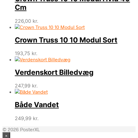
Cm
226,00
kr.
Crown Truss 10 10 Modul Sort
193,75
kr.
Verdenskort Billedvæg
247,99
kr.
Både Vandet
249,99
kr.
© 2026 PosterXL
×