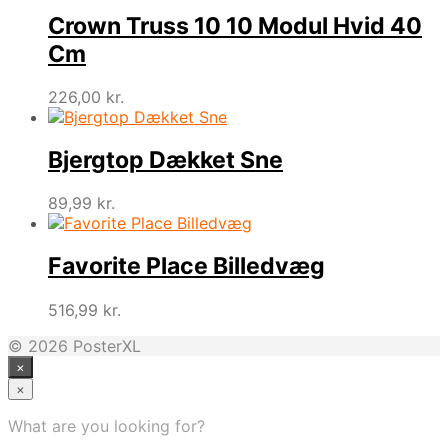
Crown Truss 10 10 Modul Hvid 40
Cm
226,00
kr.
Bjergtop Dækket Sne
89,99
kr.
Favorite Place Billedvæg
516,99
kr.
© 2026 PosterXL
×
×
What are you looking for?