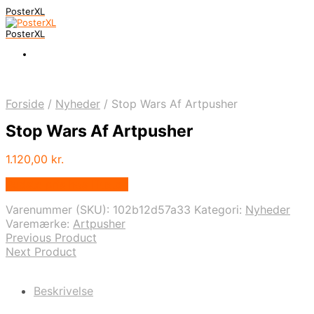
PosterXL
PosterXL
Forside
/
Nyheder
/
Stop Wars Af Artpusher
Stop Wars Af Artpusher
1.120,00
kr.
Bedste pris hos Illux.dk
Varenummer (SKU):
102b12d57a33
Kategori:
Nyheder
Varemærke:
Artpusher
Previous Product
Next Product
Beskrivelse