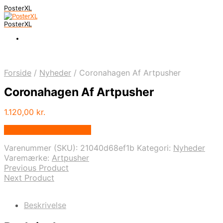
PosterXL
PosterXL
Forside
/
Nyheder
/
Coronahagen Af Artpusher
Coronahagen Af Artpusher
1.120,00
kr.
Bedste pris hos Illux.dk
Varenummer (SKU):
21040d68ef1b
Kategori:
Nyheder
Varemærke:
Artpusher
Previous Product
Next Product
Beskrivelse