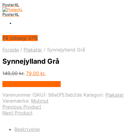
PosterXL
PosterXL
På Udsalg! 47%
Forside
/
Plakater
/
Synnejylland Grå
Synnejylland Grå
Den
Den
149,00
kr.
79,00
kr.
oprindelige
aktuelle
På Udsalg hos Mutmut.dk
pris
pris
var:
er:
Varenummer (SKU):
98e0f53eb2de
Kategori:
Plakater
149,00 kr..
79,00 kr..
Varemærke:
Mutmut
Previous Product
Next Product
Beskrivelse