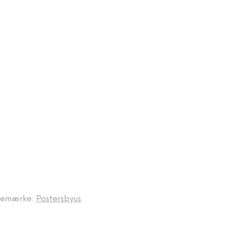
remærke:
Postersbyus