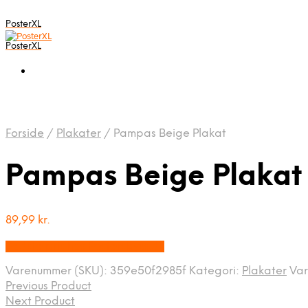
PosterXL
PosterXL
Forside
/
Plakater
/
Pampas Beige Plakat
Pampas Beige Plakat
89,99
kr.
Bedste pris hos Postersbyus.dk
Varenummer (SKU):
359e50f2985f
Kategori:
Plakater
Va
Previous Product
Next Product