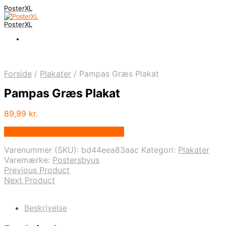
PosterXL
PosterXL
Forside
/
Plakater
/
Pampas Græs Plakat
Pampas Græs Plakat
89,99
kr.
Bedste pris hos Postersbyus.dk
Varenummer (SKU):
bd44eea83aac
Kategori:
Plakater
Varemærke:
Postersbyus
Previous Product
Next Product
Beskrivelse