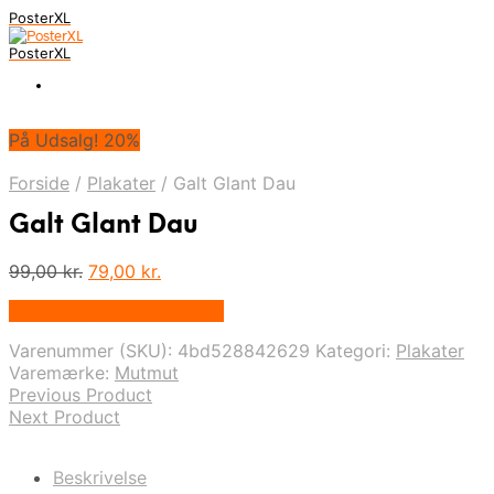
PosterXL
PosterXL
På Udsalg! 20%
Forside
/
Plakater
/
Galt Glant Dau
Galt Glant Dau
Den
Den
99,00
kr.
79,00
kr.
oprindelige
aktuelle
På Udsalg hos Mutmut.dk
pris
pris
var:
er:
Varenummer (SKU):
4bd528842629
Kategori:
Plakater
99,00 kr..
79,00 kr..
Varemærke:
Mutmut
Previous Product
Next Product
Beskrivelse