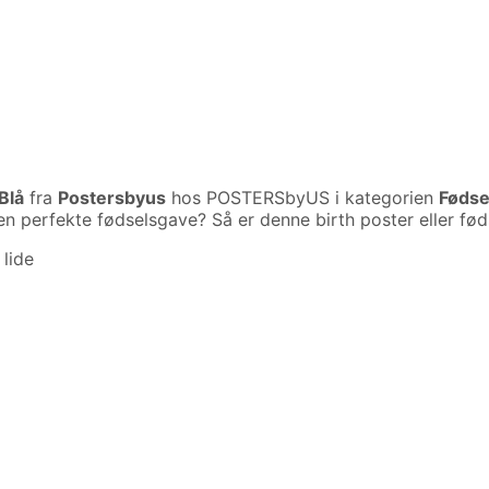
 Blå
fra
Postersbyus
hos POSTERSbyUS i kategorien
Fødse
 perfekte fødselsgave? Så er denne birth poster eller føds
lide