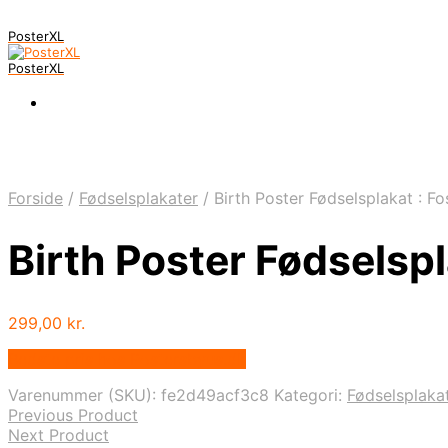
PosterXL
PosterXL
Forside
/
Fødselsplakater
/
Birth Poster Fødselsplakat : Fos
Birth Poster Fødselspla
299,00
kr.
Bedste pris hos Postersbyus.dk
Varenummer (SKU):
fe2d49acf3c8
Kategori:
Fødselsplaka
Previous Product
Next Product