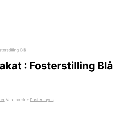
terstilling Blå
kat : Fosterstilling Blå
ter
Varemærke:
Postersbyus