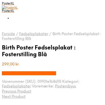
PosterXL
PosterXL
Forside
/
Fødselsplakater
/
Birth Poster Fødselsplakat :
Fosterstilling Blå
Birth Poster Fødselsplakat :
Fosterstilling Blå
299,00
kr.
Bedste pris hos Postersbyus.dk
Varenummer (SKU):
09f01e1b8d15
Kategori:
Fødselsplakater
Varemærke:
Postersbyus
Previous Product
Next Product