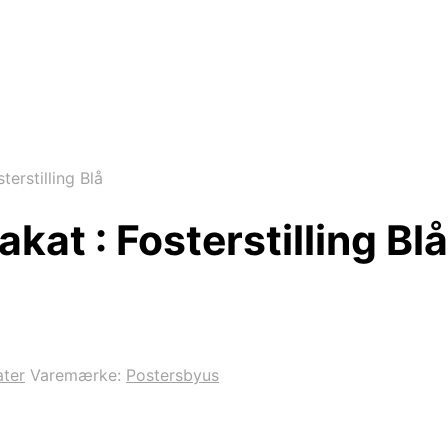
terstilling Blå
kat : Fosterstilling Blå
ater
Varemærke:
Postersbyus