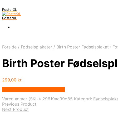
PosterXL
PosterXL
Forside
/
Fødselsplakater
/
Birth Poster Fødselsplakat : Fos
Birth Poster Fødselspla
299,00
kr.
Bedste pris hos Postersbyus.dk
Varenummer (SKU):
29619ac99d85
Kategori:
Fødselsplak
Previous Product
Next Product