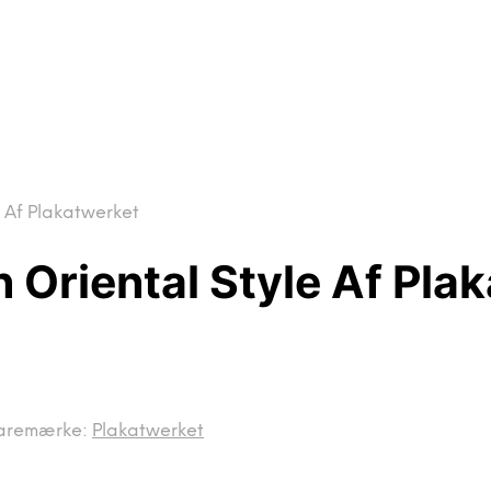
e Af Plakatwerket
n Oriental Style Af Pla
aremærke:
Plakatwerket