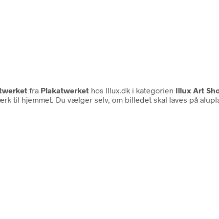
atwerket
fra
Plakatwerket
hos Illux.dk i kategorien
Illux Art Sh
værk til hjemmet. Du vælger selv, om billedet skal laves på alu