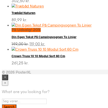
302,50
kr.
Træbåd Naturen
89,99
kr.
På Udsalg! 20%
Din Egen Tekst På Campingvognen To Linjer
Den
Den
149,00
kr.
119,00
kr.
oprindelige
aktuelle
pris
pris
Crown Truss 10 10 Modul Sort 60 Cm
var:
er:
149,00 kr..
119,00 kr..
261,25
kr.
© 2026 PosterXL
×
×
What are you looking for?