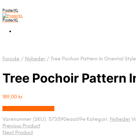
PosterXL
PosterXL
Forside
/
Nyheder
/
Tree Pochoir Pattern In Oriental Styl
Tree Pochoir Pattern I
189,00
kr.
Bedste pris hos Illux.dk
Varenummer (SKU):
573590eaa69e
Kategori:
Nyheder
V
Previous Product
Next Product