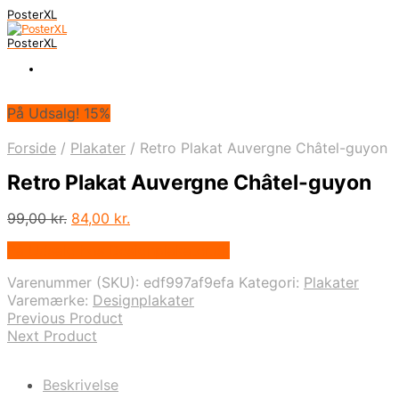
PosterXL
PosterXL
På Udsalg! 15%
Forside
/
Plakater
/
Retro Plakat Auvergne Châtel-guyon
Retro Plakat Auvergne Châtel-guyon
Den
Den
99,00
kr.
84,00
kr.
oprindelige
aktuelle
På Udsalg hos Designplakater.dk
pris
pris
var:
er:
Varenummer (SKU):
edf997af9efa
Kategori:
Plakater
99,00 kr..
84,00 kr..
Varemærke:
Designplakater
Previous Product
Next Product
Beskrivelse