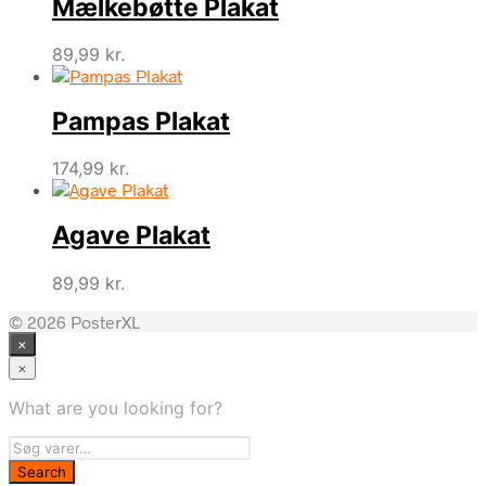
Mælkebøtte Plakat
89,99
kr.
Pampas Plakat
174,99
kr.
Agave Plakat
89,99
kr.
© 2026 PosterXL
×
×
What are you looking for?