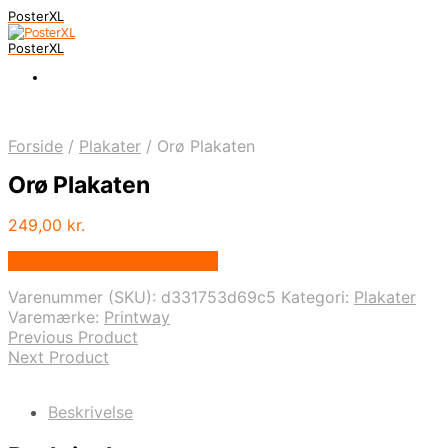
PosterXL
PosterXL
Forside
/
Plakater
/
Orø Plakaten
Orø Plakaten
249,00
kr.
Bedste pris hos Printway.dk
Varenummer (SKU):
d331753d69c5
Kategori:
Plakater
Varemærke:
Printway
Previous Product
Next Product
Beskrivelse