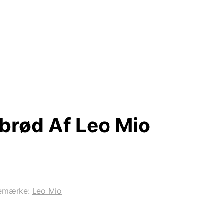
brød Af Leo Mio
emærke:
Leo Mio