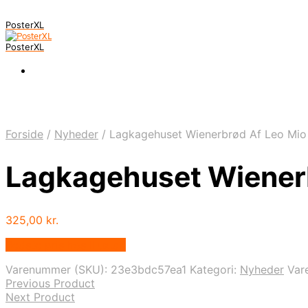
PosterXL
PosterXL
Forside
/
Nyheder
/
Lagkagehuset Wienerbrød Af Leo Mio
Lagkagehuset Wiener
325,00
kr.
Bedste pris hos Illux.dk
Varenummer (SKU):
23e3bdc57ea1
Kategori:
Nyheder
Var
Previous Product
Next Product