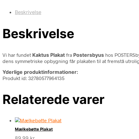
Beskrivelse
Beskrivelse
Vi har fundet
Kaktus Plakat
fra
Postersbyus
hos POSTERSby
dens symmetriske opbygning får plakaten til at fremstå utrol
Yderlige produktinformationer:
Produkt id: 32780577964135
Relaterede varer
Mælkebøtte Plakat
89,99
kr.