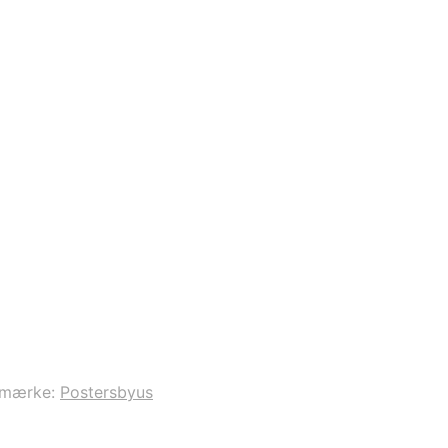
emærke:
Postersbyus