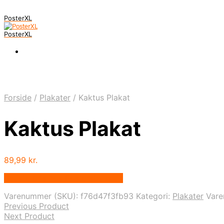
PosterXL
PosterXL
Forside
/
Plakater
/
Kaktus Plakat
Kaktus Plakat
89,99
kr.
Bedste pris hos Postersbyus.dk
Varenummer (SKU):
f76d47f3fb93
Kategori:
Plakater
Var
Previous Product
Next Product