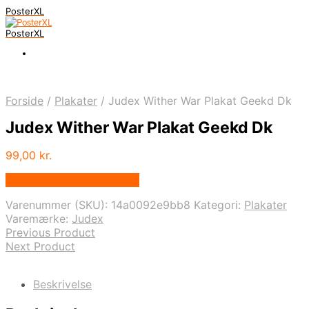
PosterXL
PosterXL
Forside
/
Plakater
/
Judex Wither War Plakat Geekd Dk
Judex Wither War Plakat Geekd Dk
99,00
kr.
Bedste pris hos Geekd.dk
Varenummer (SKU):
14a0092e9bb8
Kategori:
Plakater
Varemærke:
Judex
Previous Product
Next Product
Beskrivelse