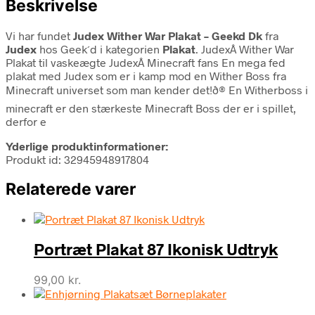
Beskrivelse
Vi har fundet
Judex Wither War Plakat – Geekd Dk
fra
Judex
hos Geek´d i kategorien
Plakat
. JudexÂ Wither War
Plakat til vaskeægte JudexÂ Minecraft fans En mega fed
plakat med Judex som er i kamp mod en Wither Boss fra
Minecraft universet som man kender det!ð® En Witherboss i
minecraft er den stærkeste Minecraft Boss der er i spillet,
derfor e
Yderlige produktinformationer:
Produkt id: 32945948917804
Relaterede varer
Portræt Plakat 87 Ikonisk Udtryk
99,00
kr.