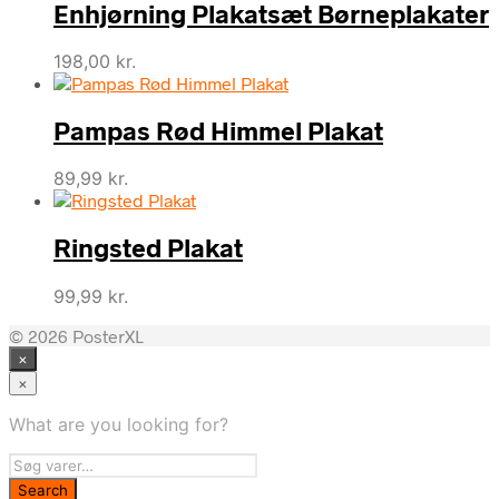
Enhjørning Plakatsæt Børneplakater
198,00
kr.
Pampas Rød Himmel Plakat
89,99
kr.
Ringsted Plakat
99,99
kr.
© 2026 PosterXL
×
×
What are you looking for?