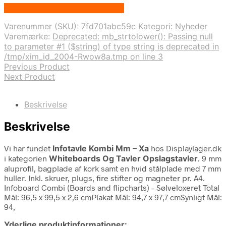
Bedste pris hos Displaylager.dk
Varenummer (SKU):
7fd701abc59c
Kategori:
Nyheder
Varemærke:
Deprecated: mb_strtolower(): Passing null
to parameter #1 ($string) of type string is deprecated in
/tmp/xim_id_2004-Rwow8a.tmp on line 3
Previous Product
Next Product
Beskrivelse
Beskrivelse
Vi har fundet
Infotavle Kombi Mm – Xa
hos Displaylager.dk
i kategorien
Whiteboards Og Tavler Opslagstavler
. 9 mm
aluprofil, bagplade af kork samt en hvid stålplade med 7 mm
huller. Inkl. skruer, plugs, fire stifter og magneter pr. A4.
Infoboard Combi (Boards and flipcharts) – Sølveloxeret Total
Mål: 96,5 x 99,5 x 2,6 cmPlakat Mål: 94,7 x 97,7 cmSynligt Mål:
94,
Yderlige produktinformationer: