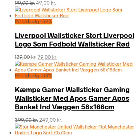
Den
Den
99,00
kr.
49,00
kr.
oprindelige
aktuelle
pris
pris
var:
er:
På Udsalg! 39%
99,00 kr..
49,00 kr..
Liverpool Wallsticker Stort Liverpool
Logo Som Fodbold Wallsticker Rød
Den
Den
129,00
kr.
79,00
kr.
oprindelige
aktuelle
pris
pris
var:
er:
På Udsalg! 38%
129,00 kr..
79,00 kr..
Kæmpe Gamer Wallsticker Gaming
Wallsticker Med Apos Gamer Apos
Banket Ind Væggen 58x168cm
Den
Den
399,00
kr.
249,00
kr.
oprindelige
aktuelle
pris
pris
var:
er: