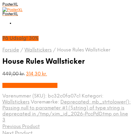
PosterXL
PosterXL
På Udsalg! 30%
Forside
/
Wallstickers
/
House Rules Wallsticker
House Rules Wallsticker
Den
Den
449,00
kr.
314,30
kr.
oprindelige
aktuelle
På Udsalg hos Wowo.dk
pris
pris
var:
er:
Varenummer (SKU):
bc32c0fa07c1
Kategori:
449,00 kr..
314,30 kr..
Wallstickers
Varemærke:
Deprecated: mb_strtolower():
Passing null to parameter #1 ($string) of type string is
deprecated in /tmp/xim_id_2026-PccPdD.tmp on line
3
Previous Product
Next Product