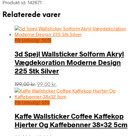
Produkt id: 142671
Relaterede varer
På Udsalg! 50%
3d Spejl Wallsticker Solform Akryl
Vægdekoration Moderne Design
225 Stk Silver
Den
Den
199,00
kr.
99,00
kr.
oprindelige
aktuelle
pris
pris
var:
er:
På Udsalg! 51%
199,00 kr..
99,00 kr..
Kaffe Wallsticker Coffee Kaffekop
Hjerter Og Kaffebønner 38×32 5cm