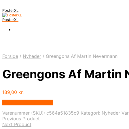
PosterXL
PosterXL
Forside
/
Nyheder
/
Greengons Af Martin Nevermann
Greengons Af Martin
189,00
kr.
Bedste pris hos Illux.dk
Varenummer (SKU):
c564a51835c9
Kategori:
Nyheder
Va
Previous Product
Next Product