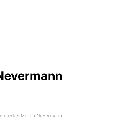
 Nevermann
remærke:
Martin Nevermann