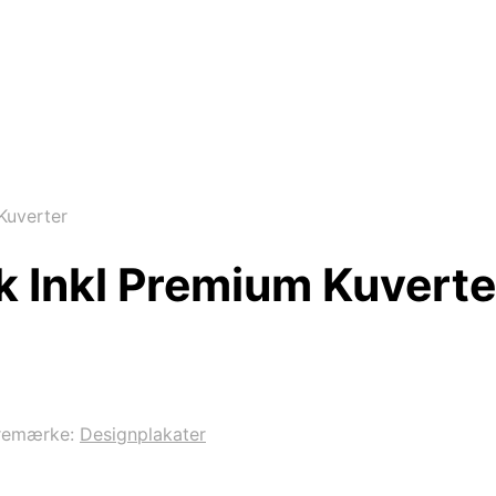
Kuverter
tk Inkl Premium Kuverte
remærke:
Designplakater