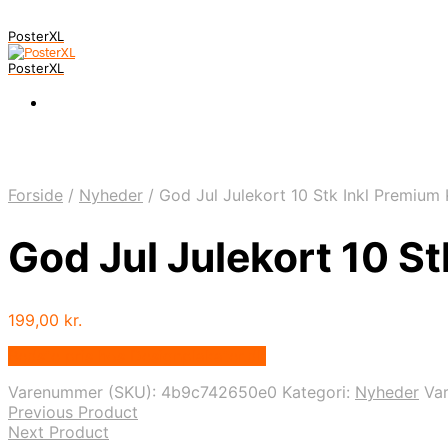
PosterXL
PosterXL
Forside
/
Nyheder
/
God Jul Julekort 10 Stk Inkl Premium 
God Jul Julekort 10 S
199,00
kr.
Bedste pris hos Designplakater.dk
Varenummer (SKU):
4b9c742650e0
Kategori:
Nyheder
Va
Previous Product
Next Product