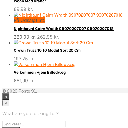
Pæon Med Dråber
89,99
kr.
På Udsalg! 6%
Nighthaunt Cairn Wraith 99070207007 99070207018
Den
Den
280,00
kr.
262,95
kr.
oprindelige
aktuelle
pris
pris
Crown Truss 10 10 Modul Sort 20 Cm
var:
er:
193,75
kr.
280,00 kr..
262,95 kr..
Velkommen Hjem Billedvæg
661,99
kr.
© 2026 PosterXL
×
×
What are you looking for?