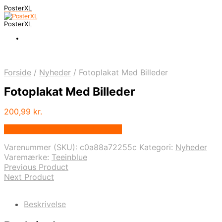
PosterXL
PosterXL
Forside
/
Nyheder
/
Fotoplakat Med Billeder
Fotoplakat Med Billeder
200,99
kr.
Bedste pris hos Postersbyus.dk
Varenummer (SKU):
c0a88a72255c
Kategori:
Nyheder
Varemærke:
Teeinblue
Previous Product
Next Product
Beskrivelse