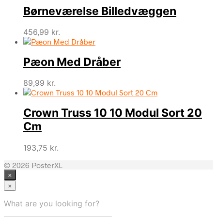
Børneværelse Billedvæggen
456,99
kr.
Pæon Med Dråber
89,99
kr.
Crown Truss 10 10 Modul Sort 20
Cm
193,75
kr.
© 2026 PosterXL
×
×
What are you looking for?