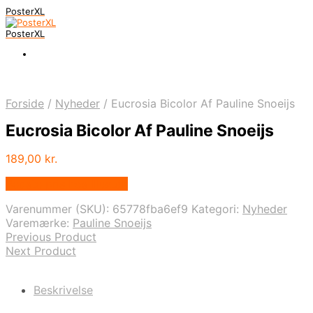
PosterXL
PosterXL
Forside
/
Nyheder
/
Eucrosia Bicolor Af Pauline Snoeijs
Eucrosia Bicolor Af Pauline Snoeijs
189,00
kr.
Bedste pris hos Illux.dk
Varenummer (SKU):
65778fba6ef9
Kategori:
Nyheder
Varemærke:
Pauline Snoeijs
Previous Product
Next Product
Beskrivelse