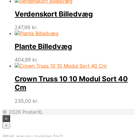
Verdenskort Billedvæg
247,99
kr.
Plante Billedvæg
404,99
kr.
Crown Truss 10 10 Modul Sort 40
Cm
235,00
kr.
© 2026 PosterXL
×
×
What are you looking for?