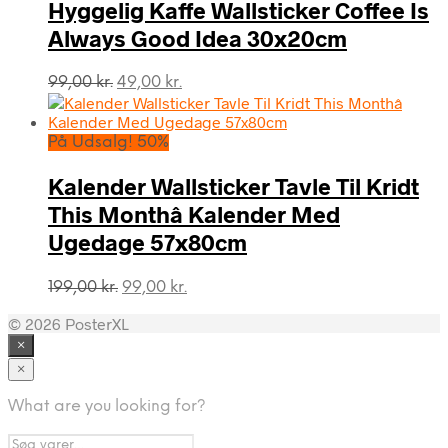
Hyggelig Kaffe Wallsticker Coffee Is
Always Good Idea 30x20cm
Den
Den
99,00
kr.
49,00
kr.
oprindelige
aktuelle
pris
pris
var:
er:
På Udsalg! 50%
99,00 kr..
49,00 kr..
Kalender Wallsticker Tavle Til Kridt
This Monthâ Kalender Med
Ugedage 57x80cm
Den
Den
199,00
kr.
99,00
kr.
oprindelige
aktuelle
© 2026 PosterXL
pris
pris
var:
er:
×
199,00 kr..
99,00 kr..
×
What are you looking for?