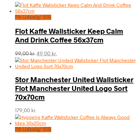
På Udsalg! 51%
Flot Kaffe Wallsticker Keep Calm
And Drink Coffee 56x37cm
Den
Den
99,00
kr.
49,00
kr.
oprindelige
aktuelle
pris
pris
var:
er:
Stor Manchester United Wallsticker
99,00 kr..
49,00 kr..
Flot Manchester United Logo Sort
70x70cm
179,00
kr.
På Udsalg! 51%