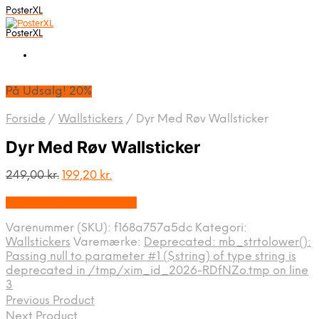
PosterXL
PosterXL
På Udsalg! 20%
Forside
/
Wallstickers
/
Dyr Med Røv Wallsticker
Dyr Med Røv Wallsticker
Den
Den
249,00
kr.
199,20
kr.
oprindelige
aktuelle
På Udsalg hos Wowo.dk
pris
pris
var:
er:
Varenummer (SKU):
f168a757a5dc
Kategori:
249,00 kr..
199,20 kr..
Wallstickers
Varemærke:
Deprecated: mb_strtolower():
Passing null to parameter #1 ($string) of type string is
deprecated in /tmp/xim_id_2026-RDfNZo.tmp on line
3
Previous Product
Next Product