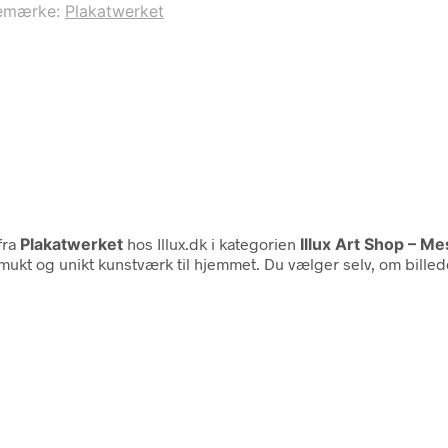
emærke:
Plakatwerket
fra
Plakatwerket
hos Illux.dk i kategorien
Illux Art Shop – M
 smukt og unikt kunstværk til hjemmet. Du vælger selv, om bille