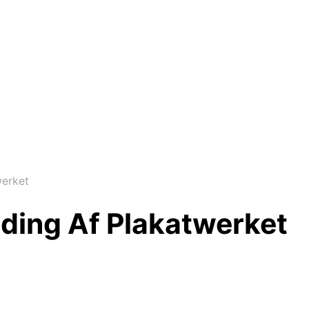
werket
lding Af Plakatwerket