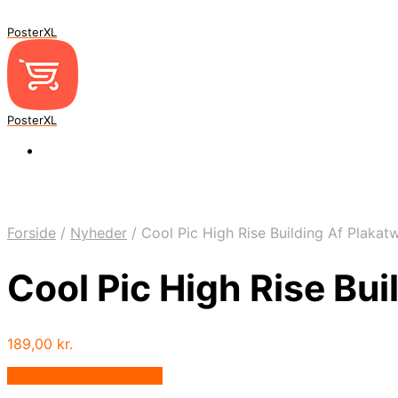
PosterXL
PosterXL
Forside
/
Nyheder
/
Cool Pic High Rise Building Af Plakat
Cool Pic High Rise Bui
189,00
kr.
Bedste pris hos Illux.dk