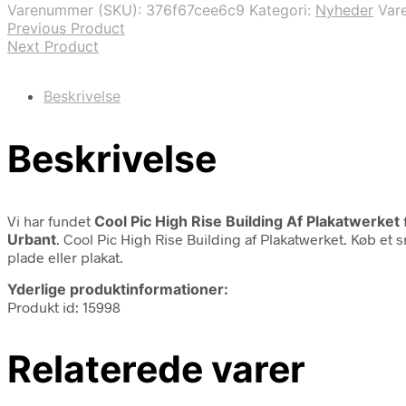
Varenummer (SKU):
376f67cee6c9
Kategori:
Nyheder
Var
Previous Product
Next Product
Beskrivelse
Beskrivelse
Vi har fundet
Cool Pic High Rise Building Af Plakatwerket
Urbant
. Cool Pic High Rise Building af Plakatwerket. Køb et
plade eller plakat.
Yderlige produktinformationer:
Produkt id: 15998
Relaterede varer