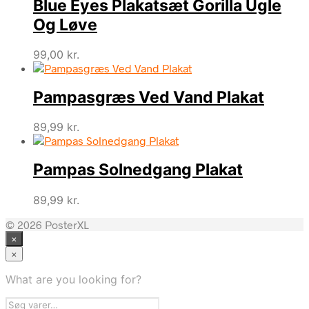
Blue Eyes Plakatsæt Gorilla Ugle
Og Løve
99,00
kr.
Pampasgræs Ved Vand Plakat
89,99
kr.
Pampas Solnedgang Plakat
89,99
kr.
© 2026 PosterXL
×
×
What are you looking for?