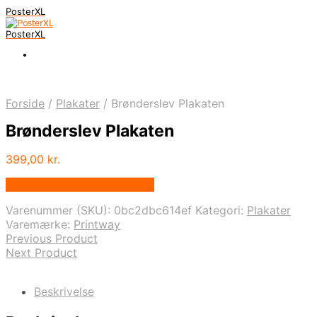
PosterXL
PosterXL
Forside
/
Plakater
/
Brønderslev Plakaten
Brønderslev Plakaten
399,00
kr.
Bedste pris hos Printway.dk
Varenummer (SKU):
0bc2dbc614ef
Kategori:
Plakater
Varemærke:
Printway
Previous Product
Next Product
Beskrivelse