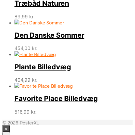
Træbåd Naturen
89,99
kr.
Den Danske Sommer
454,00
kr.
Plante Billedvæg
404,99
kr.
Favorite Place Billedvæg
516,99
kr.
© 2026 PosterXL
×