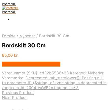
PosterXL
PosterXL
Forside
/
Nyheder
/
Bordskilt 30 Cm
Bordskilt 30 Cm
85,00
kr.
Bedste pris hos Displaylager.dk
Varenummer (SKU):
cd32b5586423
Kategori:
Nyheder
Varemærke:
Deprecated: mb_strtolower(): Passing null
to parameter #1 ($string) of type string is deprecated in
/tmp/xim_id_2004-vxWB2n.tmp on line 3
Previous Product
Next Product