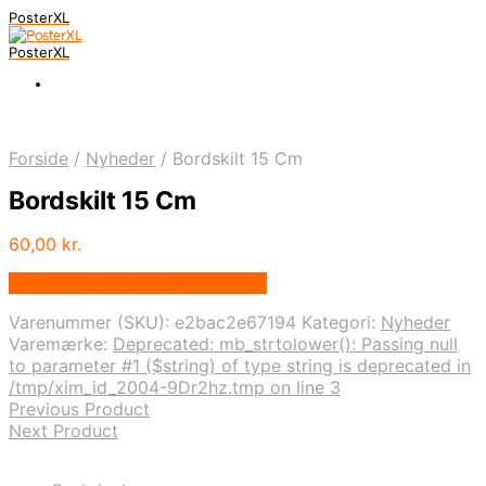
PosterXL
PosterXL
Forside
/
Nyheder
/
Bordskilt 15 Cm
Bordskilt 15 Cm
60,00
kr.
Bedste pris hos Displaylager.dk
Varenummer (SKU):
e2bac2e67194
Kategori:
Nyheder
Varemærke:
Deprecated: mb_strtolower(): Passing null
to parameter #1 ($string) of type string is deprecated in
/tmp/xim_id_2004-9Dr2hz.tmp on line 3
Previous Product
Next Product