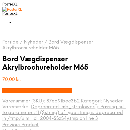
PosterXL
PosterXL
Forside
/
Nyheder
/
Bord Vægdispenser
Akrylbrochureholder M65
Bord Vægdispenser
Akrylbrochureholder M65
70,00
kr.
Bedste pris hos Displaylager.dk
Varenummer (SKU):
87ed91bec3b2
Kategori:
Nyheder
Varemærke:
Deprecated: mb_strtolower(): Passing null
to parameter #1 ($string) of type string is deprecated
in /tmp/xim_id_2004-SSzS4y.tmp on line 3
Previous Product