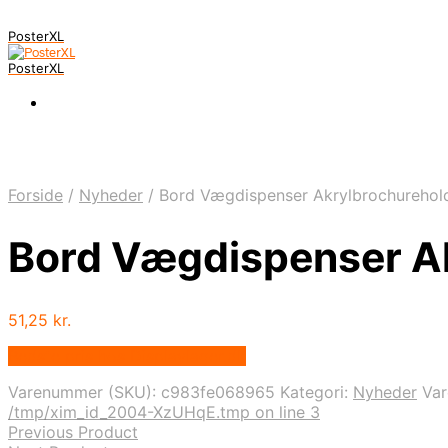
PosterXL
PosterXL
Forside
/
Nyheder
/
Bord Vægdispenser Akrylbrochurehol
Bord Vægdispenser A
51,25
kr.
Bedste pris hos Displaylager.dk
Varenummer (SKU):
c983fe068965
Kategori:
Nyheder
Va
/tmp/xim_id_2004-XzUHqE.tmp on line 3
Previous Product