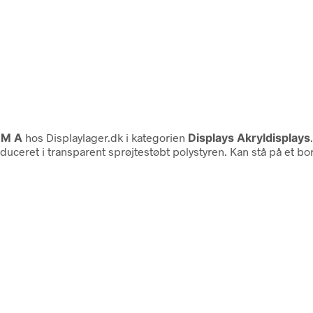
X M A
hos Displaylager.dk i kategorien
Displays Akryldisplays
oduceret i transparent sprøjtestøbt polystyren. Kan stå på et b