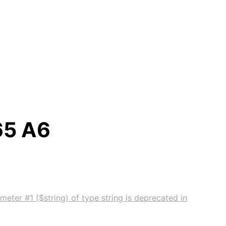
65 A6
meter #1 ($string) of type string is deprecated in