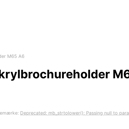
der M65 A6
krylbrochureholder M
remærke:
Deprecated: mb_strtolower(): Passing null to para