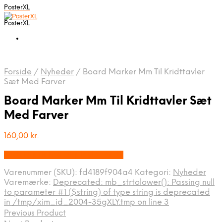
PosterXL
PosterXL
Forside
/
Nyheder
/
Board Marker Mm Til Kridttavler
Sæt Med Farver
Board Marker Mm Til Kridttavler Sæt
Med Farver
160,00
kr.
Bedste pris hos Displaylager.dk
Varenummer (SKU):
fd4189f904a4
Kategori:
Nyheder
Varemærke:
Deprecated: mb_strtolower(): Passing null
to parameter #1 ($string) of type string is deprecated
in /tmp/xim_id_2004-35gXLY.tmp on line 3
Previous Product