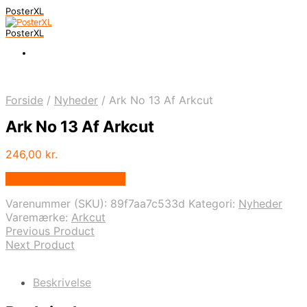
PosterXL
PosterXL
Forside
/
Nyheder
/
Ark No 13 Af Arkcut
Ark No 13 Af Arkcut
246,00
kr.
Bedste pris hos Illux.dk
Varenummer (SKU):
89f7aa7c533d
Kategori:
Nyheder
Varemærke:
Arkcut
Previous Product
Next Product
Beskrivelse