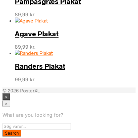
Pampasgræs Plakat
89,99
kr.
Agave Plakat
89,99
kr.
Randers Plakat
99,99
kr.
© 2026 PosterXL
×
×
What are you looking for?