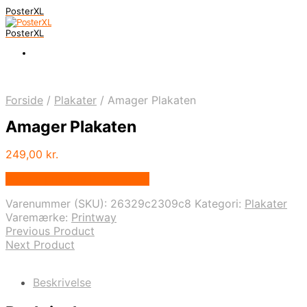
PosterXL
PosterXL
Forside
/
Plakater
/
Amager Plakaten
Amager Plakaten
249,00
kr.
Bedste pris hos Printway.dk
Varenummer (SKU):
26329c2309c8
Kategori:
Plakater
Varemærke:
Printway
Previous Product
Next Product
Beskrivelse