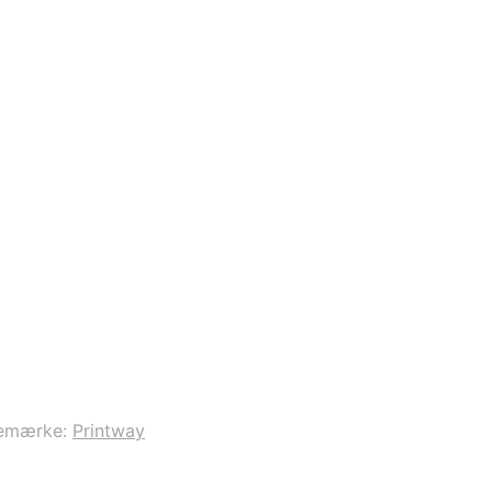
emærke:
Printway