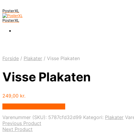
PosterXL
PosterXL
Forside
/
Plakater
/
Visse Plakaten
Visse Plakaten
249,00
kr.
Bedste pris hos Printway.dk
Varenummer (SKU):
5787cfd32d99
Kategori:
Plakater
Var
Previous Product
Next Product