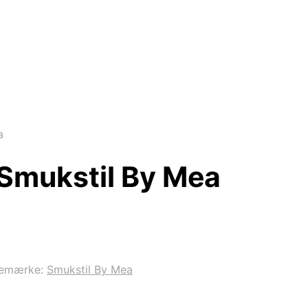
a
 Smukstil By Mea
remærke:
Smukstil By Mea