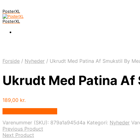
PosterXL
PosterXL
Forside
/
Nyheder
/
Ukrudt Med Patina Af Smukstil By Me
Ukrudt Med Patina Af
189,00
kr.
Bedste pris hos Illux.dk
Varenummer (SKU):
879a1a945d4a
Kategori:
Nyheder
Va
Previous Product
Next Product