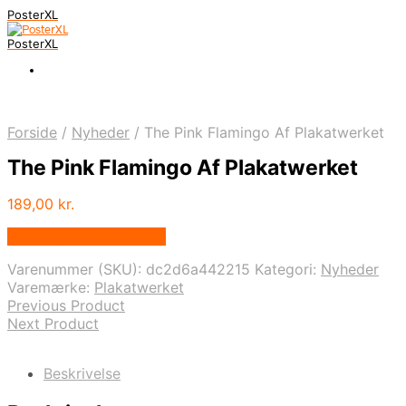
PosterXL
PosterXL
Forside
/
Nyheder
/
The Pink Flamingo Af Plakatwerket
The Pink Flamingo Af Plakatwerket
189,00
kr.
Bedste pris hos Illux.dk
Varenummer (SKU):
dc2d6a442215
Kategori:
Nyheder
Varemærke:
Plakatwerket
Previous Product
Next Product
Beskrivelse