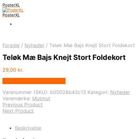
PosterXL
PosterXL
Forside
/
Nyheder
/
Teløk Mæ Bajs Knejt Stort Foldekort
Teløk Mæ Bajs Knejt Stort Foldekort
29,00
kr.
Bedste pris hos Mutmut.dk
Varenummer (SKU):
b05028b43c13
Kategori:
Nyheder
Varemærke:
Mutmut
Previous Product
Next Product
Beskrivelse