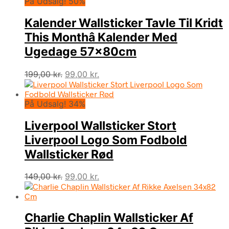
På Udsalg! 50%
Kalender Wallsticker Tavle Til Kridt
This Monthâ Kalender Med
Ugedage 57x80cm
Den
Den
199,00
kr.
99,00
kr.
oprindelige
aktuelle
pris
pris
På Udsalg! 34%
var:
er:
199,00 kr..
99,00 kr..
Liverpool Wallsticker Stort
Liverpool Logo Som Fodbold
Wallsticker Rød
Den
Den
149,00
kr.
99,00
kr.
oprindelige
aktuelle
pris
pris
var:
er:
Charlie Chaplin Wallsticker Af
149,00 kr..
99,00 kr..