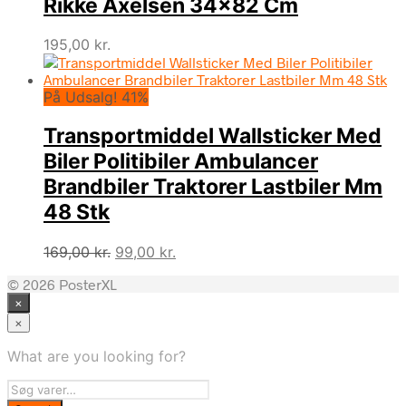
Rikke Axelsen 34×82 Cm
195,00
kr.
På Udsalg! 41%
Transportmiddel Wallsticker Med
Biler Politibiler Ambulancer
Brandbiler Traktorer Lastbiler Mm
48 Stk
Den
Den
169,00
kr.
99,00
kr.
oprindelige
aktuelle
© 2026 PosterXL
pris
pris
×
var:
er:
169,00 kr..
99,00 kr..
×
What are you looking for?