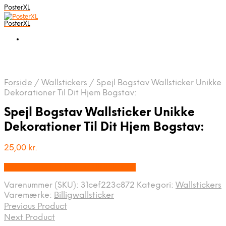
PosterXL
PosterXL
Forside
/
Wallstickers
/
Spejl Bogstav Wallsticker Unikke
Dekorationer Til Dit Hjem Bogstav:
Spejl Bogstav Wallsticker Unikke
Dekorationer Til Dit Hjem Bogstav:
25,00
kr.
Bedste pris hos Billigwallsticker.dk
Varenummer (SKU):
31cef223c872
Kategori:
Wallstickers
Varemærke:
Billigwallsticker
Previous Product
Next Product