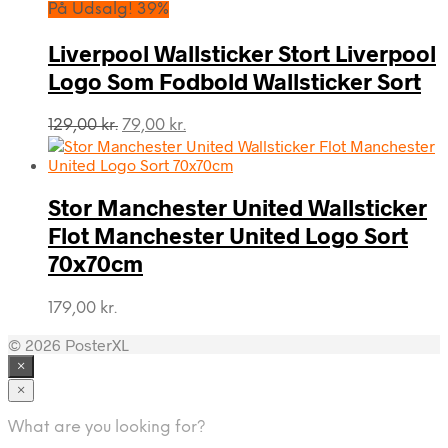
På Udsalg! 39%
Liverpool Wallsticker Stort Liverpool
Logo Som Fodbold Wallsticker Sort
Den
Den
129,00
kr.
79,00
kr.
oprindelige
aktuelle
pris
pris
var:
er:
Stor Manchester United Wallsticker
129,00 kr..
79,00 kr..
Flot Manchester United Logo Sort
70x70cm
179,00
kr.
© 2026 PosterXL
×
×
What are you looking for?