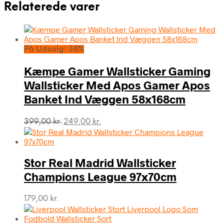
Relaterede varer
På Udsalg! 38%
Kæmpe Gamer Wallsticker Gaming
Wallsticker Med Apos Gamer Apos
Banket Ind Væggen 58x168cm
Den
Den
399,00
kr.
249,00
kr.
oprindelige
aktuelle
pris
pris
var:
er:
Stor Real Madrid Wallsticker
399,00 kr..
249,00 kr..
Champions League 97x70cm
179,00
kr.