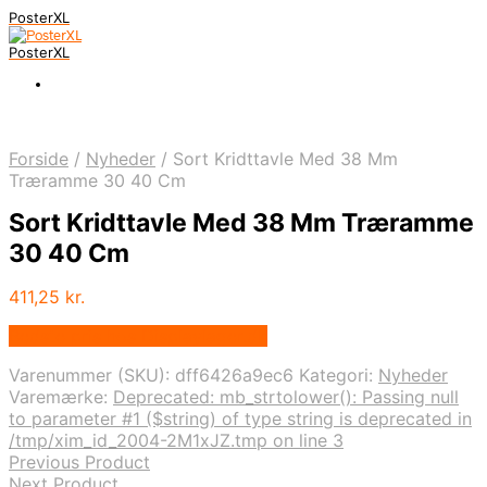
PosterXL
PosterXL
Forside
/
Nyheder
/
Sort Kridttavle Med 38 Mm
Træramme 30 40 Cm
Sort Kridttavle Med 38 Mm Træramme
30 40 Cm
411,25
kr.
Bedste pris hos Displaylager.dk
Varenummer (SKU):
dff6426a9ec6
Kategori:
Nyheder
Varemærke:
Deprecated: mb_strtolower(): Passing null
to parameter #1 ($string) of type string is deprecated in
/tmp/xim_id_2004-2M1xJZ.tmp on line 3
Previous Product
Next Product