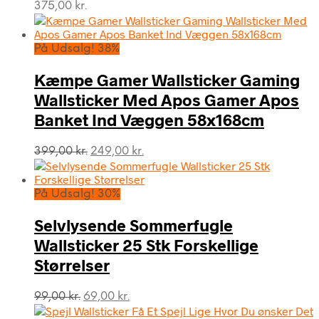
375,00
kr.
På Udsalg! 38%
Kæmpe Gamer Wallsticker Gaming
Wallsticker Med Apos Gamer Apos
Banket Ind Væggen 58x168cm
Den
Den
399,00
kr.
249,00
kr.
oprindelige
aktuelle
pris
pris
var:
er:
På Udsalg! 30%
399,00 kr..
249,00 kr..
Selvlysende Sommerfugle
Wallsticker 25 Stk Forskellige
Størrelser
Den
Den
99,00
kr.
69,00
kr.
oprindelige
aktuelle