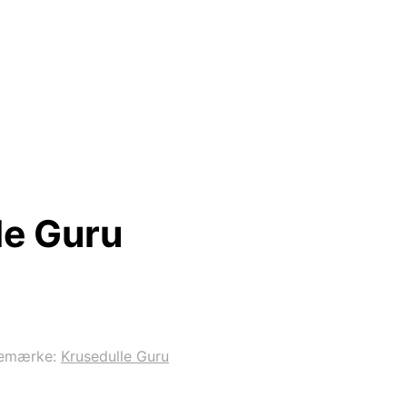
le Guru
emærke:
Krusedulle Guru