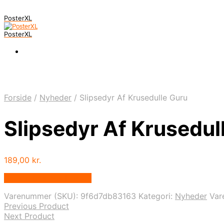
PosterXL
PosterXL
Forside
/
Nyheder
/
Slipsedyr Af Krusedulle Guru
Slipsedyr Af Krusedul
189,00
kr.
Bedste pris hos Illux.dk
Varenummer (SKU):
9f6d7db83163
Kategori:
Nyheder
Var
Previous Product
Next Product