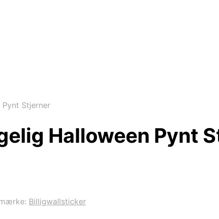
ynt Stjerner
lig Halloween Pynt St
emærke:
Billigwallsticker