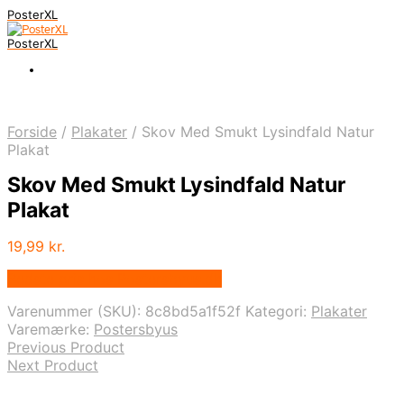
PosterXL
PosterXL
Forside
/
Plakater
/
Skov Med Smukt Lysindfald Natur
Plakat
Skov Med Smukt Lysindfald Natur
Plakat
19,99
kr.
Bedste pris hos Postersbyus.dk
Varenummer (SKU):
8c8bd5a1f52f
Kategori:
Plakater
Varemærke:
Postersbyus
Previous Product
Next Product