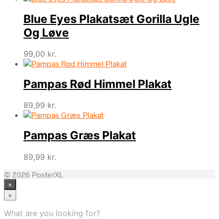
Blue Eyes Plakatsæt Gorilla Ugle
Og Løve
99,00
kr.
Pampas Rød Himmel Plakat
89,99
kr.
Pampas Græs Plakat
89,99
kr.
© 2026 PosterXL
×
×
What are you looking for?