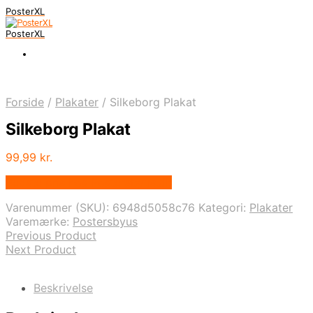
PosterXL
PosterXL
Forside
/
Plakater
/
Silkeborg Plakat
Silkeborg Plakat
99,99
kr.
Bedste pris hos Postersbyus.dk
Varenummer (SKU):
6948d5058c76
Kategori:
Plakater
Varemærke:
Postersbyus
Previous Product
Next Product
Beskrivelse