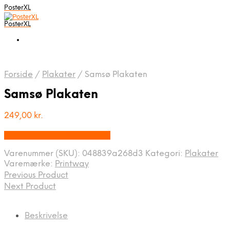
PosterXL
PosterXL
Forside
/
Plakater
/
Samsø Plakaten
Samsø Plakaten
249,00
kr.
Bedste pris hos Printway.dk
Varenummer (SKU):
048839a268d3
Kategori:
Plakater
Varemærke:
Printway
Previous Product
Next Product
Beskrivelse