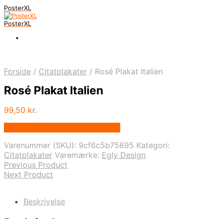
PosterXL
PosterXL
Forside
/
Citatplakater
/
Rosé Plakat Italien
Rosé Plakat Italien
99,50
kr.
Bedste pris hos Postersbyus.dk
Varenummer (SKU):
9cf6c5b75695
Kategori:
Citatplakater
Varemærke:
Egly Design
Previous Product
Next Product
Beskrivelse