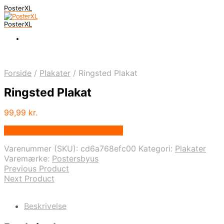
PosterXL
PosterXL
Forside
/
Plakater
/
Ringsted Plakat
Ringsted Plakat
99,99
kr.
Bedste pris hos Postersbyus.dk
Varenummer (SKU):
cd6a768efc00
Kategori:
Plakater
Varemærke:
Postersbyus
Previous Product
Next Product
Beskrivelse