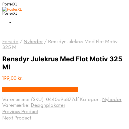
PosterXL
PosterXL
Forside
/
Nyheder
/
Rensdyr Julekrus Med Flot Motiv
325 Ml
Rensdyr Julekrus Med Flot Motiv 325
Ml
199,00
kr.
Bedste pris hos Designplakater.dk
Varenummer (SKU):
0440e9e877df
Kategori:
Nyheder
Varemærke:
Designplakater
Previous Product
Next Product